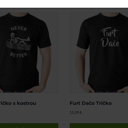
ričko s kostrou
Furt Dačo Tričko
15,99
€