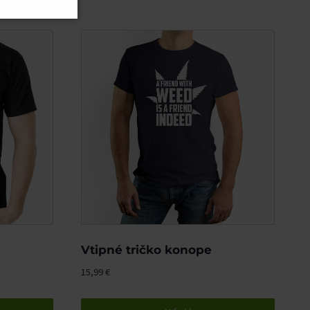
Vtipné tričko konope
15,99
€