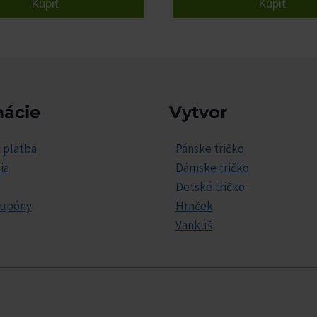
Kúpiť
Kúpiť
mácie
Vytvor
 platba
Pánske tričko
ia
Dámske tričko
Detské tričko
kupóny
Hrnček
Vankúš