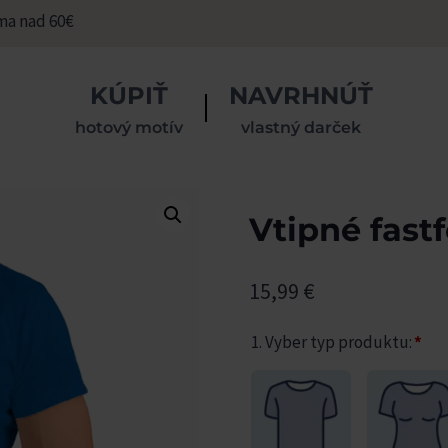
ma nad 60€
KÚPIŤ
NAVRHNÚŤ
hotový motív
vlastný darček
Vtipné fast
15,99
€
1. Vyber typ produktu:
*