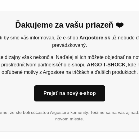
Ďakujeme za vašu priazeň ❤️
bčerstveniu s naším Vtipným fastfood tričkom! Tento dizajn je p
i by sme vás informovali, že e-shop
Argostore.sk
už nebude ď
prevádzkovaný.
obľúbené fastfoodové pochúťky, no s vtipným a originálnym nády
pizze, hranolčekov alebo iných rýchlych jedál, toto tričko je p
e dizajny však nekončia. Naďalej si ich môžete objednať na n
 prostredníctvom partnerského e-shopu
ARGO T-SHOCK
, kde 
obľúbené motívy z Argostore na tričkách a ďalších produktoch.
Prejsť na nový e-shop
 15% viskóza, single jers
me, že ste boli súčasťou Argostore komunity. Tešíme sa na vás aj naď
novom mieste.