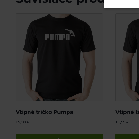
Vtipné tričko Pumpa
Vtipné t
15,99
€
15,99
€