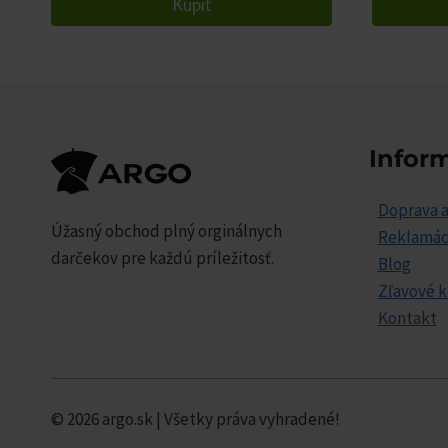
Kúpiť
Infor
Doprava a
Úžasný obchod plný orginálnych
Reklamác
darčekov pre každú príležitosť.
Blog
Zľavové 
Kontakt
© 2026 argo.sk | Všetky práva vyhradené!