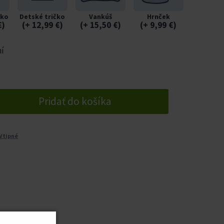
čko
Detské tričko
Vankúš
Hrnček
€
)
(
+ 12,99
€
)
(
+ 15,50
€
)
(
+ 9,99
€
)
ní
Pridať do košíka
Vtipné