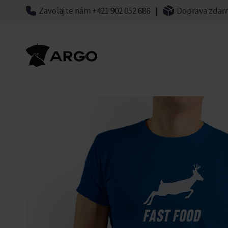
Skip
Zavolajte nám +421 902 052 686
|
Doprava zdar
to
content