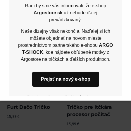
Ludolfovo číslo
15,99
€
Radi by sme vás informovali, že e-shop
Argostore.sk
už nebude ďalej
15,99
€
prevádzkovaný.
Kúpiť
Kúpiť
Naše dizajny však nekončia. Naďalej si ich
môžete objednať na novom mieste
prostredníctvom partnerského e-shopu
ARGO
T-SHOCK
, kde nájdete obľúbené motívy z
Argostore na tričkách a ďalších produktoch.
Prejsť na nový e-shop
Ďakujeme, že ste boli súčasťou Argostore
komunity. Tešíme sa na vás aj naďalej na novom
Furt Dačo Tričko
Tričko pre itčkára
mieste.
procesor počítač
15,99
€
15,99
€