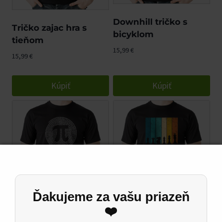
Downhill tričko s
Tričko zajac hra s
bicyklom
tieňom
15,99
€
15,99
€
Kúpiť
Kúpiť
Ďakujeme za vašu priazeň
❤️
Matematické tričko PÍ
Šach tričko Šachista