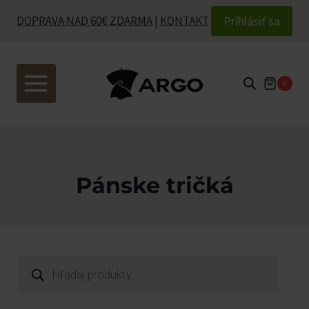
Skip
Prihlásiť sa
DOPRAVA NAD 60€ ZDARMA
|
KONTAKT
to
content
0
Pánske tričká
Products
search