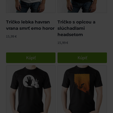
Tričko lebka havran
Tričko s opicou a
vrana smrť emo horor
slúchadlami
headsetom
15,99
€
15,99
€
Kúpiť
Kúpiť