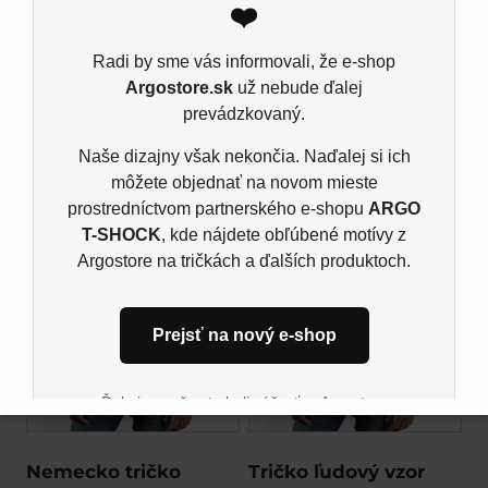
❤️
Ash: 99% bavlna, 1% viskóza, Šport grey: 85%
bavlna, 15% viskóza, single jers
Radi by sme vás informovali, že e-shop
Argostore.sk
už nebude ďalej
prevádzkovaný.
Súvisiace produkty
Naše dizajny však nekončia. Naďalej si ich
môžete objednať na novom mieste
prostredníctvom partnerského e-shopu
ARGO
T-SHOCK
, kde nájdete obľúbené motívy z
Argostore na tričkách a ďalších produktoch.
Prejsť na nový e-shop
Ďakujeme, že ste boli súčasťou Argostore
komunity. Tešíme sa na vás aj naďalej na novom
mieste.
Nemecko tričko
Tričko ľudový vzor