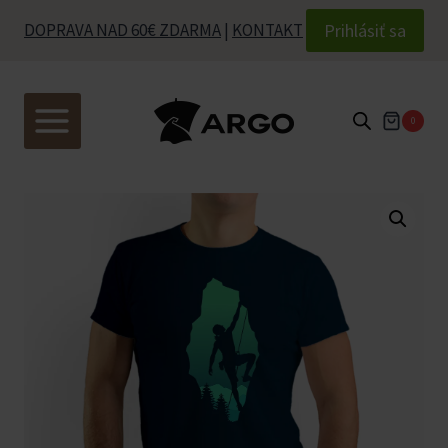
Skip
Prihlásiť sa
DOPRAVA NAD 60€ ZDARMA
|
KONTAKT
to
content
0