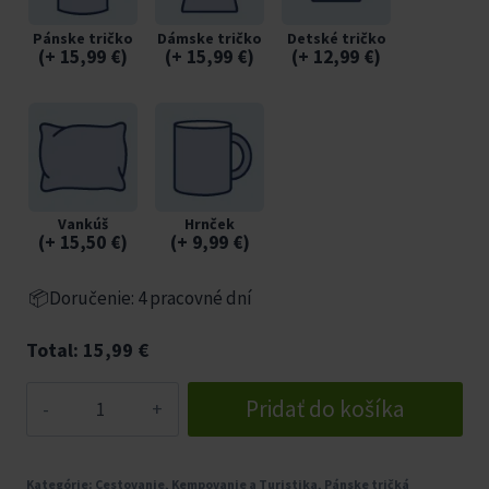
Pánske tričko
Dámske tričko
Detské tričko
(
+ 15,99
€
)
(
+ 15,99
€
)
(
+ 12,99
€
)
Vankúš
Hrnček
(
+ 15,50
€
)
(
+ 9,99
€
)
📦Doručenie: 4 pracovné dní
Total:
15,99
€
množstvo
Pridať do košíka
Horolezec
tričko
Kategórie:
Cestovanie
,
Kempovanie a Turistika
,
Pánske tričká