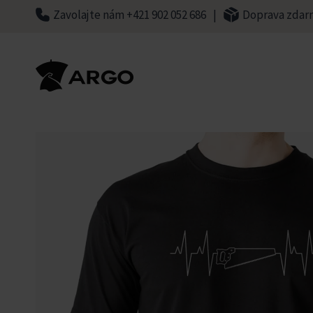
Skip
Zavolajte nám +421 902 052 686
|
Doprava zdar
to
content