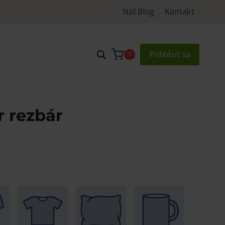
Náš Blog
Kontakt
Prihlásiť sa
0
r rezbár