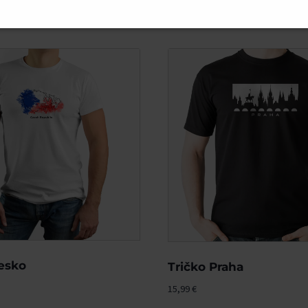
esko
Tričko Praha
15,99
€