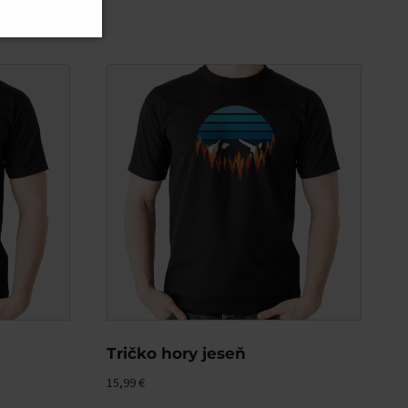
Tričko hory jeseň
15,99
€