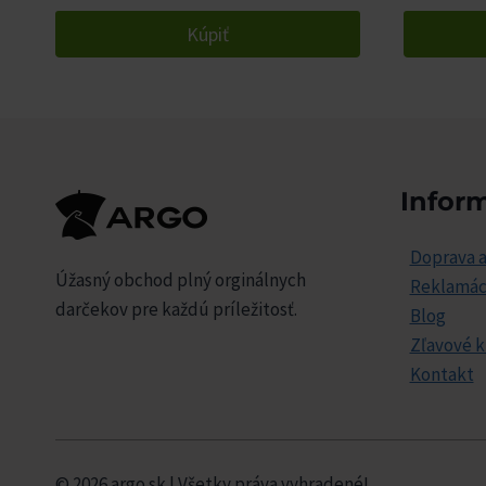
Kúpiť
Infor
Doprava a
Úžasný obchod plný orginálnych
Reklamác
darčekov pre každú príležitosť.
Blog
Zľavové 
Kontakt
© 2026 argo.sk | Všetky práva vyhradené!