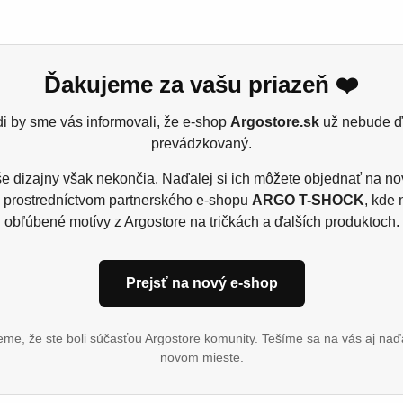
Ďakujeme za vašu priazeň ❤️
melecké diela? Naše stolárske tričko pre rezbára je stvorené p
i by sme vás informovali, že e-shop
Argostore.sk
už nebude ď
ričko nie je len pracovný odev; je to vyhlásenie pre všetkých, k
prevádzkovaný.
, či už je to dlato, hoblík alebo pilka, hrdo ukážete, že máte 
e dizajny však nekončia. Naďalej si ich môžete objednať na n
keď chcete svetu oznámiť, že ste odborník na drevo. Ukážte sv
 prostredníctvom partnerského e-shopu
ARGO T-SHOCK
, kde 
 každého šikovného stolára alebo rezbára vo vašom živote, ktorý
obľúbené motívy z Argostore na tričkách a ďalších produktoch.
Prejsť na nový e-shop
 15% viskóza, single jers
me, že ste boli súčasťou Argostore komunity. Tešíme sa na vás aj naď
novom mieste.