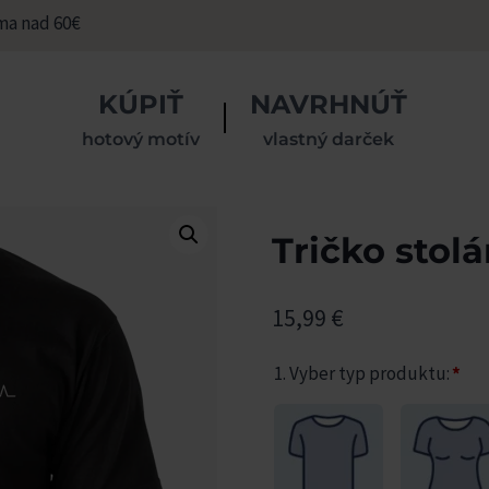
ma nad 60€
KÚPIŤ
NAVRHNÚŤ
hotový motív
vlastný darček
Tričko stolá
15,99
€
1. Vyber typ produktu:
*