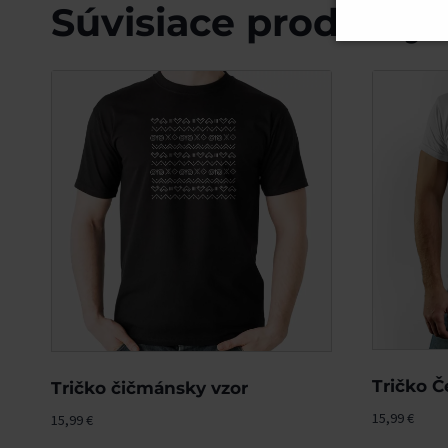
Súvisiace produkty
Tričko Č
Tričko čičmánsky vzor
15,99
€
15,99
€