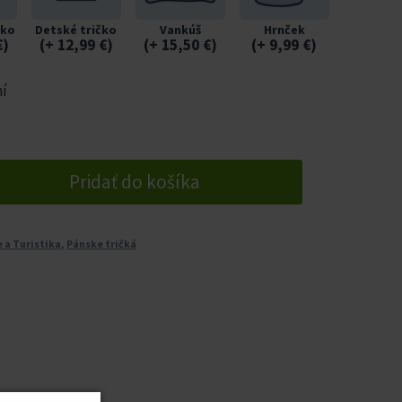
čko
Detské tričko
Vankúš
Hrnček
€
)
(
+ 12,99
€
)
(
+ 15,50
€
)
(
+ 9,99
€
)
ní
Pridať do košíka
 a Turistika
,
Pánske tričká