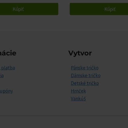
Kúpiť
Kúpiť
mácie
Vytvor
 platba
Pánske tričko
ia
Dámske tričko
Detské tričko
kupóny
Hrnček
Vankúš