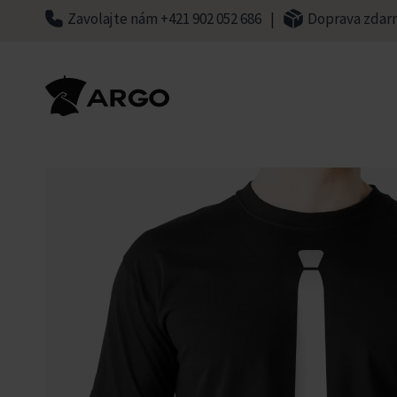
Skip
Zavolajte nám +421 902 052 686
|
Doprava zdar
to
content