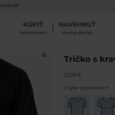
ma nad 60€
KÚPIŤ
NAVRHNÚŤ
hotový motív
vlastný darček
Tričko s kr
15,99
€
1. Vyber typ produktu:
*