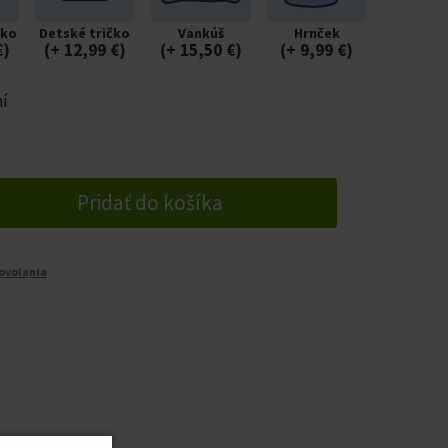
čko
Detské tričko
Vankúš
Hrnček
€
)
(
+ 12,99
€
)
(
+ 15,50
€
)
(
+ 9,99
€
)
ní
Pridať do košíka
ovolania