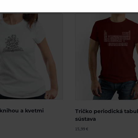
 knihou a kvetmi
Tričko periodická tabu
sústava
15,99
€