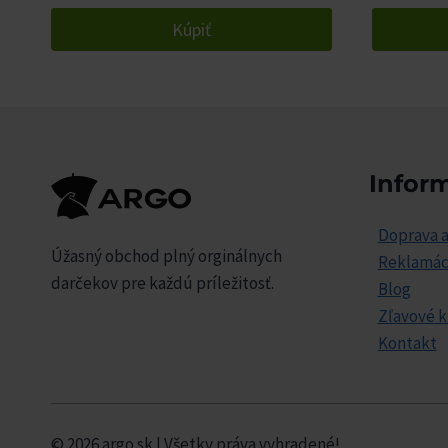
Kúpiť
Infor
Doprava a
Úžasný obchod plný orginálnych
Reklamác
darčekov pre každú príležitosť.
Blog
Zľavové 
Kontakt
© 2026 argo.sk | Všetky práva vyhradené!