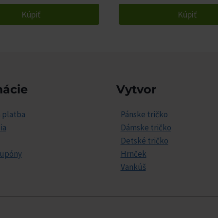
Kúpiť
Kúpiť
mácie
Vytvor
 platba
Pánske tričko
ia
Dámske tričko
Detské tričko
kupóny
Hrnček
Vankúš