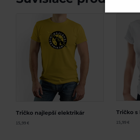
Tričko s
Tričko najlepší elektrikár
15,99
€
15,99
€