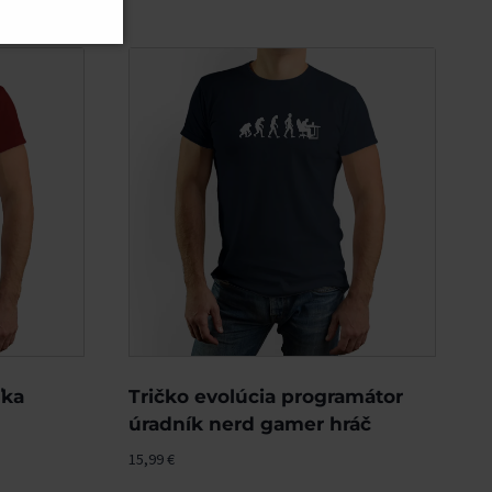
ľka
Tričko evolúcia programátor
úradník nerd gamer hráč
15,99
€