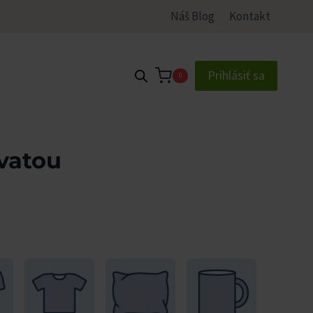
Náš Blog
Kontakt
Prihlásiť sa
0
avatou