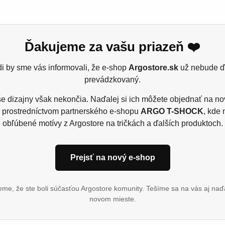
Ďakujeme za vašu priazeň ❤️
vať pohodlie a hravý nadhľad? Naše tričko s potlačou kravaty j
i by sme vás informovali, že e-shop
Argostore.sk
už nebude ď
e je len obyčajné oblečenie – je to optická ilúzia štýlu, ktorá v
prevádzkovaný.
rom košele, vytvoríte dojem formálnosti bez toho, aby ste muse
e dizajny však nekončia. Naďalej si ich môžete objednať na n
e, alebo jednoducho pre tých, ktorí chcú vyzerať upravene a s 
 prostredníctvom partnerského e-shopu
ARGO T-SHOCK
, kde 
obľúbené motívy z Argostore na tričkách a ďalších produktoch.
Prejsť na nový e-shop
 15% viskóza, single jers
me, že ste boli súčasťou Argostore komunity. Tešíme sa na vás aj naď
novom mieste.