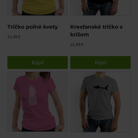
mieste.
Tričko poľné kvety
Kresťanské tričko s
krížom
15,99
€
15,99
€
Kúpiť
Kúpiť