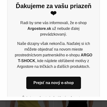
Ďakujeme za vašu priazeň
Pánske tričko B&C E190
❤️
Materiál: 185 g/m²
100% predpraná prstencová bavlna
Radi by sme vás informovali, že e-shop
Argostore.sk
už nebude ďalej
Ash: 99% bavlna, 1% viskóza, Šport grey: 85%
prevádzkovaný.
bavlna, 15% viskóza, single jers
Naše dizajny však nekončia. Naďalej si ich
môžete objednať na novom mieste
prostredníctvom partnerského e-shopu
ARGO
Súvisiace produkty
T-SHOCK
, kde nájdete obľúbené motívy z
Argostore na tričkách a ďalších produktoch.
Prejsť na nový e-shop
Ďakujeme, že ste boli súčasťou Argostore
komunity. Tešíme sa na vás aj naďalej na novom