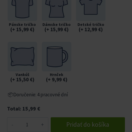
Pánske tričko
Dámske tričko
Detské tričko
(
+ 15,99
€
)
(
+ 15,99
€
)
(
+ 12,99
€
)
Vankúš
Hrnček
(
+ 15,50
€
)
(
+ 9,99
€
)
📦Doručenie: 4 pracovné dní
Total:
15,99
€
množstvo
Pridať do košíka
Saxofon