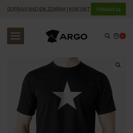
Skip
Prihlásiť sa
DOPRAVA NAD 60€ ZDARMA
|
KONTAKT
to
content
0