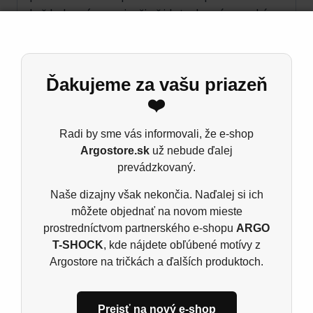
každodenné nosenie, či už idete do práce, na kávu
s priateľmi alebo na prechádzku. Nechajte svoj
vnútorný jas zažiariť. S tričkom “Biela Hviezda”
budete vždy pôsobiť sviežo, optimisticky a
Ďakujeme za vašu priazeň
štýlovo, a zároveň ukážete, že veríte v svetlé
❤️
zajtrajšky.
Radi by sme vás informovali, že e-shop
Pánske tričko B&C E190
Argostore.sk
už nebude ďalej
Materiál: 185 g/m²
prevádzkovaný.
100% predpraná prstencová bavlna
Naše dizajny však nekončia. Naďalej si ich
Ash: 99% bavlna, 1% viskóza, Šport grey: 85%
môžete objednať na novom mieste
bavlna, 15% viskóza, single jers
prostredníctvom partnerského e-shopu
ARGO
T-SHOCK
, kde nájdete obľúbené motívy z
Argostore na tričkách a ďalších produktoch.
Súvisiace produkty
Prejsť na nový e-shop