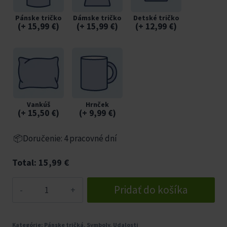
Pánske tričko
Dámske tričko
Detské tričko
(
+ 15,99
€
)
(
+ 15,99
€
)
(
+ 12,99
€
)
Vankúš
Hrnček
(
+ 15,50
€
)
(
+ 9,99
€
)
📦Doručenie: 4 pracovné dní
Total:
15,99
€
množstvo
Pridať do košíka
Biela
hviezda
tričko
Kategórie:
Pánske tričká
,
Symboly
,
Udalosti