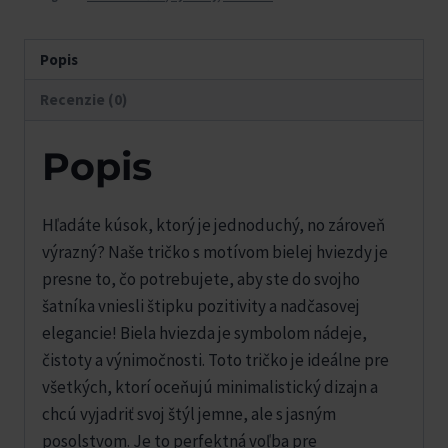
Popis
Recenzie (0)
Popis
Hľadáte kúsok, ktorý je jednoduchý, no zároveň
výrazný? Naše tričko s motívom bielej hviezdy je
presne to, čo potrebujete, aby ste do svojho
šatníka vniesli štipku pozitivity a nadčasovej
elegancie! Biela hviezda je symbolom nádeje,
čistoty a výnimočnosti. Toto tričko je ideálne pre
všetkých, ktorí oceňujú minimalistický dizajn a
chcú vyjadriť svoj štýl jemne, ale s jasným
posolstvom. Je to perfektná voľba pre