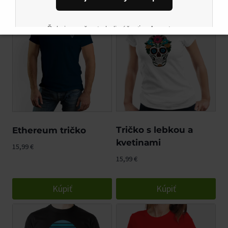
Ďakujeme, že ste boli súčasťou Argostore
komunity. Tešíme sa na vás aj naďalej na novom
mieste.
Tričko s lebkou a
Ethereum tričko
kvetinami
15,99
€
15,99
€
Kúpiť
Kúpiť