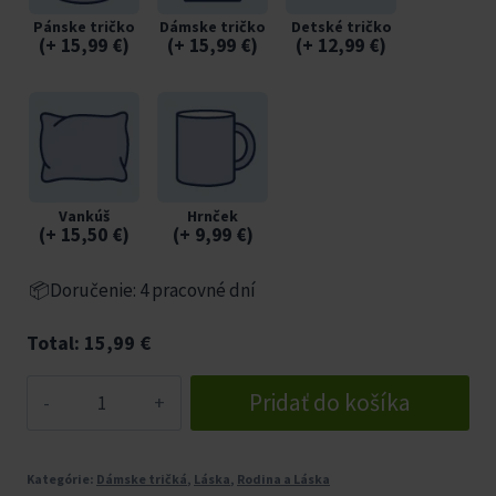
Pánske tričko
Dámske tričko
Detské tričko
(
+ 15,99
€
)
(
+ 15,99
€
)
(
+ 12,99
€
)
Vankúš
Hrnček
(
+ 15,50
€
)
(
+ 9,99
€
)
📦Doručenie: 4 pracovné dní
Total:
15,99
€
množstvo
Pridať do košíka
Vtipné
svadobné
tričko
Kategórie:
Dámske tričká
,
Láska
,
Rodina a Láska