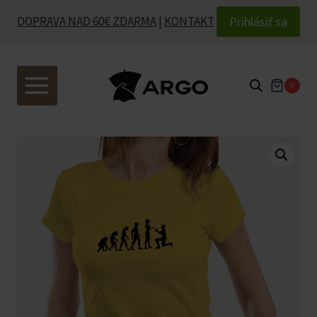
Skip
Prihlásiť sa
DOPRAVA NAD 60€ ZDARMA
|
KONTAKT
to
content
0