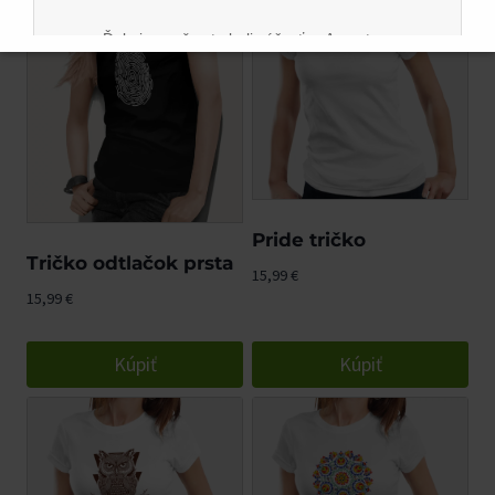
Ďakujeme, že ste boli súčasťou Argostore
komunity. Tešíme sa na vás aj naďalej na novom
mieste.
Pride tričko
Tričko odtlačok prsta
15,99
€
15,99
€
Kúpiť
Kúpiť