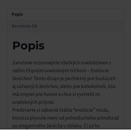
Popis
Recenzie (0)
Popis
Zaručene rozosmejete všetkých svadobčanov s
naším Vtipným svadobným tričkom – Evolúcia
ženíchov! Tento dizajn je perfektný pre budúcich
aj súčasných ženíchov, alebo pre kohokoľvek, kto
má zmysel pre humor a chce si vystreliť zo
svadobných príprav.
Predstavte si zábavné štádia “evolúcie” muža,
ktorá sa plynule mení od jednoduchého primáta až
po elegantného ženícha v obleku. Či už ho