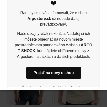
Materiál: 185 g/m²
❤️
100% predpraná prstencová bavlna
Radi by sme vás informovali, že e-shop
Ash: 99% bavlna, 1% viskóza, Šport grey: 85%
Argostore.sk
už nebude ďalej
bavlna, 15% viskóza, single jers
prevádzkovaný.
Naše dizajny však nekončia. Naďalej si ich
môžete objednať na novom mieste
Súvisiace produkty
prostredníctvom partnerského e-shopu
ARGO
T-SHOCK
, kde nájdete obľúbené motívy z
Argostore na tričkách a ďalších produktoch.
Prejsť na nový e-shop
Ďakujeme, že ste boli súčasťou Argostore
komunity. Tešíme sa na vás aj naďalej na novom
mieste.