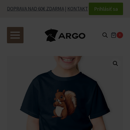
Skip
Prihlásiť sa
DOPRAVA NAD 60€ ZDARMA
|
KONTAKT
to
content
0