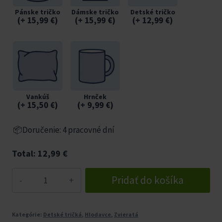
Pánske tričko
Dámske tričko
Detské tričko
(
+ 15,99
€
)
(
+ 15,99
€
)
(
+ 12,99
€
)
Vankúš
Hrnček
(
+ 15,50
€
)
(
+ 9,99
€
)
📦Doručenie: 4 pracovné dní
Total:
12,99
€
množstvo
Pridať do košíka
Veverička
s
orechom
Kategórie:
Detské tričká
,
Hlodavce
,
Zvieratá