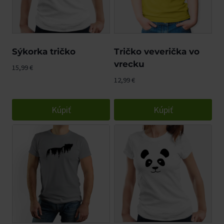
mieste.
Sýkorka tričko
Tričko veverička vo
vrecku
15,99
€
12,99
€
Kúpiť
Kúpiť