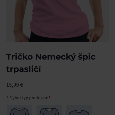
Tričko Nemecký špic
trpasličí
15,99
€
1. Vyber typ produktu:
*