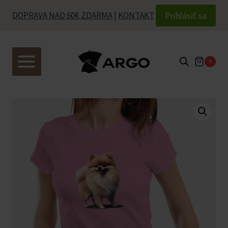
Skip
Prihlásiť sa
DOPRAVA NAD 60€ ZDARMA
|
KONTAKT
to
content
0