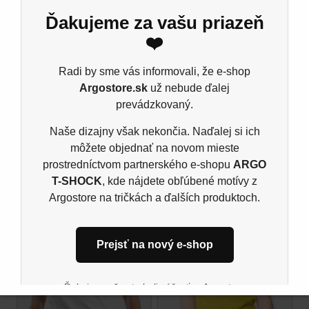
nezameniteľný štýl.
Ďakujeme za vašu priazeň
Dámske tričko B&C E190
❤️
Materiál: 185 g/m²
Radi by sme vás informovali, že e-shop
100% predpraná prstencová bavlna
Argostore.sk
už nebude ďalej
Ash: 99% bavlna, 1% viskóza, Šport grey: 85%
prevádzkovaný.
bavlna, 15% viskóza, single jers
Naše dizajny však nekončia. Naďalej si ich
môžete objednať na novom mieste
prostredníctvom partnerského e-shopu
ARGO
Súvisiace produkty
T-SHOCK
, kde nájdete obľúbené motívy z
Argostore na tričkách a ďalších produktoch.
Prejsť na nový e-shop
Ďakujeme, že ste boli súčasťou Argostore
komunity. Tešíme sa na vás aj naďalej na novom