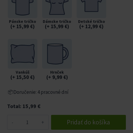
Pánske tričko
Dámske tričko
Detské tričko
(
+ 15,99
€
)
(
+ 15,99
€
)
(
+ 12,99
€
)
Vankúš
Hrnček
(
+ 15,50
€
)
(
+ 9,99
€
)
📦Doručenie: 4 pracovné dní
Total:
15,99
€
množstvo
Pridať do košíka
Tričko