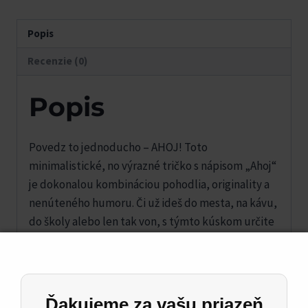
Popis
Recenzie (0)
Popis
Povedz to jednoducho – AHOJ! Toto
minimalistické, no výrazné tričko s nápisom „Ahoj“
je dokonalou kombináciou pohodlia, originality a
nenúteného humoru. Či už ideš do mesta, na kávu,
do školy alebo len tak von, s týmto kúskom určite
zaujmeš a vyčaríš úsmev na tvári okoloidúcich.
Dámske tričko B&C E190
Materiál: 185 g/m²
Ďakujeme za vašu priazeň