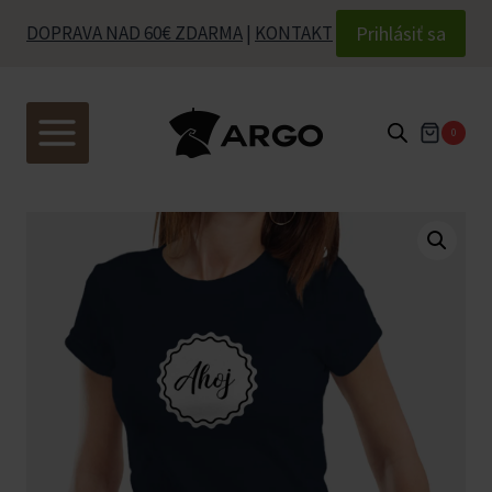
Skip
Prihlásiť sa
DOPRAVA NAD 60€ ZDARMA
|
KONTAKT
to
content
0