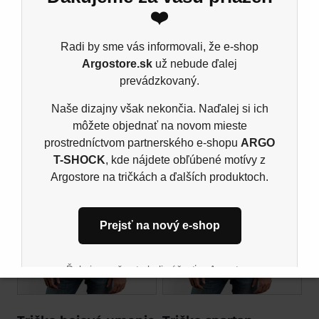
100% predpraná prstencová bavlna
❤️
Ash: 99% bavlna, 1% viskóza, Šport grey: 85%
bavlna, 15% viskóza, single jers
Radi by sme vás informovali, že e-shop
Argostore.sk
už nebude ďalej
prevádzkovaný.
Naše dizajny však nekončia. Naďalej si ich
Súvisiace produkty
môžete objednať na novom mieste
prostredníctvom partnerského e-shopu
ARGO
T-SHOCK
, kde nájdete obľúbené motívy z
Argostore na tričkách a ďalších produktoch.
Prejsť na nový e-shop
Ďakujeme, že ste boli súčasťou Argostore
komunity. Tešíme sa na vás aj naďalej na novom
mieste.