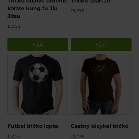
Tričko bojové umenie
Tričko spartan
karate kung fu Jiu
15,99
€
Jitsu
15,99
€
Kúpiť
Kúpiť
Futbal tričko lopta
Cestný bicykel tričko
15,99
€
15,99
€