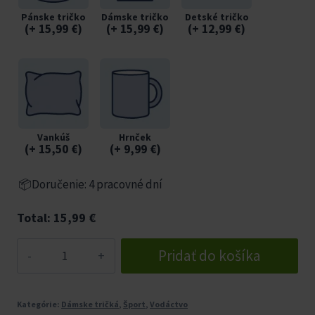
Pánske tričko
Dámske tričko
Detské tričko
(
+ 15,99
€
)
(
+ 15,99
€
)
(
+ 12,99
€
)
Vankúš
Hrnček
(
+ 15,50
€
)
(
+ 9,99
€
)
📦Doručenie: 4 pracovné dní
Total:
15,99
€
množstvo
Pridať do košíka
Tričko
Ahoj
Kategórie:
Dámske tričká
,
Šport
,
Vodáctvo