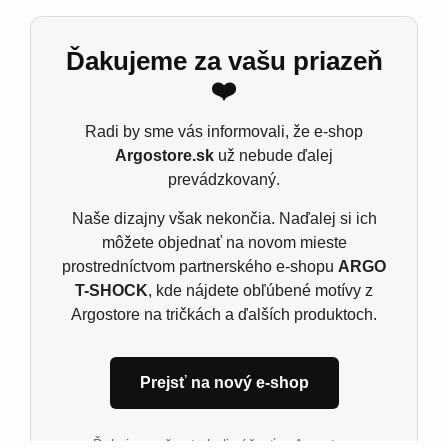
ideálne pre každého, kto vie, že leto je o zábave a
štýle. Oblečte si ho a nechajte svet spoznať vašu
Ďakujeme za vašu priazeň
letnú náladu!
❤️
Dámske tričko B&C E190
Materiál: 185 g/m²
Radi by sme vás informovali, že e-shop
Argostore.sk
už nebude ďalej
100% predpraná prstencová bavlna
prevádzkovaný.
Ash: 99% bavlna, 1% viskóza, Šport grey: 85%
Naše dizajny však nekončia. Naďalej si ich
bavlna, 15% viskóza, single jers
môžete objednať na novom mieste
prostredníctvom partnerského e-shopu
ARGO
T-SHOCK
, kde nájdete obľúbené motívy z
Súvisiace produkty
Argostore na tričkách a ďalších produktoch.
Prejsť na nový e-shop
Ďakujeme, že ste boli súčasťou Argostore