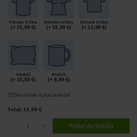
Pánske tričko
Dámske tričko
Detské tričko
(
+ 15,99
€
)
(
+ 15,99
€
)
(
+ 12,99
€
)
Vankúš
Hrnček
(
+ 15,50
€
)
(
+ 9,99
€
)
📦Doručenie: 4 pracovné dní
Total:
15,99
€
množstvo
Pridať do košíka
Letné