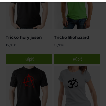
komunity. Tešíme sa na vás aj naďalej na novom
mieste.
Tričko hory jeseň
Tričko Biohazard
15,99
€
15,99
€
Kúpiť
Kúpiť