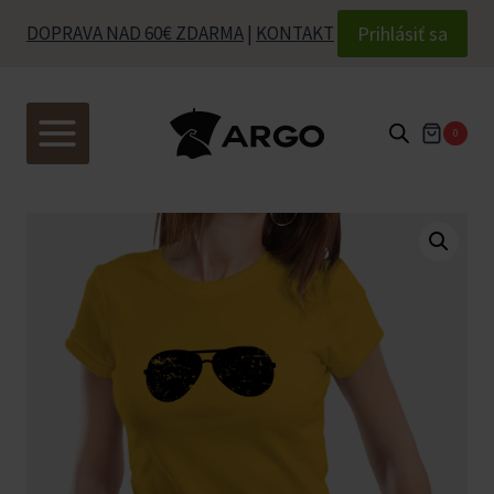
Skip
Prihlásiť sa
DOPRAVA NAD 60€ ZDARMA
|
KONTAKT
to
content
0