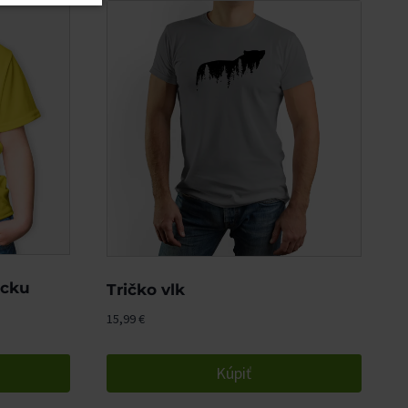
ecku
Tričko vlk
15,99
€
Kúpiť