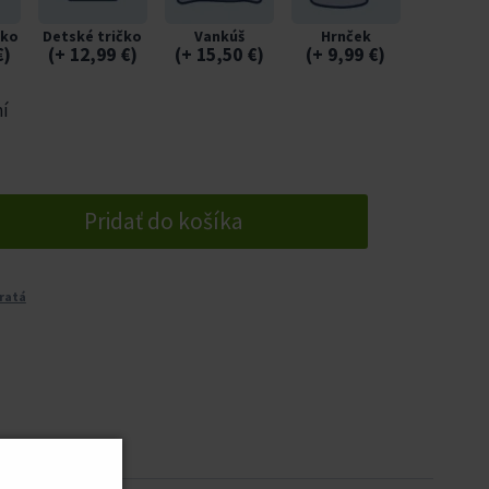
čko
Detské tričko
Vankúš
Hrnček
€
)
(
+ 12,99
€
)
(
+ 15,50
€
)
(
+ 9,99
€
)
ní
Pridať do košíka
ratá