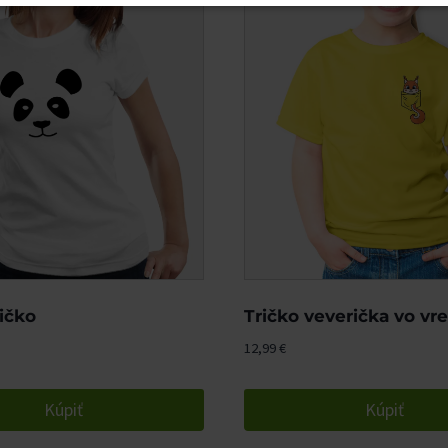
ičko
Tričko veverička vo vr
12,99
€
Kúpiť
Kúpiť