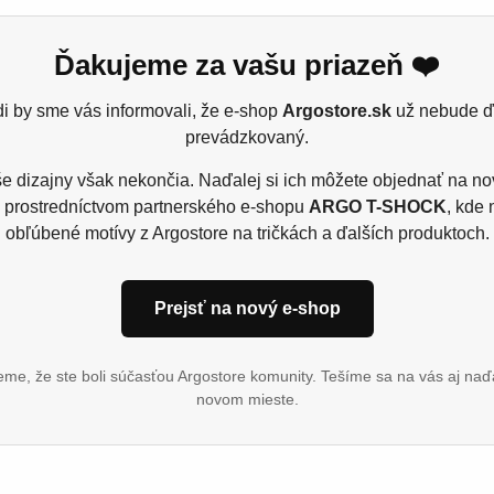
Ďakujeme za vašu priazeň ❤️
i by sme vás informovali, že e-shop
Argostore.sk
už nebude ď
h teriérov! Ak je pre vás chlpatý spoločník s veselou povahou 
prevádzkovaný.
ným stvoreniam a noste svojho malého kamaráta stále pri sebe, 
rov a potešiť aj ostatných.
e dizajny však nekončia. Naďalej si ich môžete objednať na n
 prostredníctvom partnerského e-shopu
ARGO T-SHOCK
, kde 
obľúbené motívy z Argostore na tričkách a ďalších produktoch.
Prejsť na nový e-shop
 15% viskóza, single jers
me, že ste boli súčasťou Argostore komunity. Tešíme sa na vás aj naď
novom mieste.