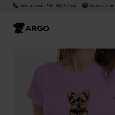
Skip
Zavolajte nám +421 902 052 686
|
Doprava zdar
to
content