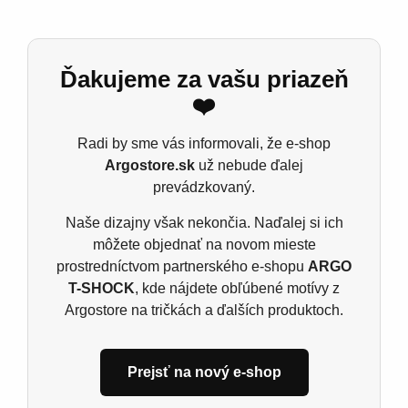
tričko je pre vás ako stvorené. Je to perfektný
spôsob, ako vyjadriť svoju lásku k akvaristike a
priniesť si kúsok podmorského sveta do
Ďakujeme za vašu priazeň
každodenného života. Oblečte si ho a nechajte sa
unášať vlnami pokoja!
❤️
Detské tričko B&C E190
Radi by sme vás informovali, že e-shop
Argostore.sk
už nebude ďalej
Materiál: 185 g/m²
prevádzkovaný.
100% predpraná prstencová bavlna
Naše dizajny však nekončia. Naďalej si ich
Ash: 99% bavlna, 1% viskóza, Šport grey: 85%
môžete objednať na novom mieste
bavlna, 15% viskóza, single jers
prostredníctvom partnerského e-shopu
ARGO
T-SHOCK
, kde nájdete obľúbené motívy z
Argostore na tričkách a ďalších produktoch.
Súvisiace produkty
Prejsť na nový e-shop