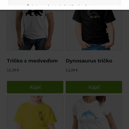
Ďakujeme, že ste boli súčasťou Argostore
komunity. Tešíme sa na vás aj naďalej na novom
mieste.
Tričko s medveďom
Dynosaurus tričko
15,99
€
12,99
€
Kúpiť
Kúpiť