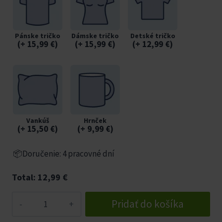
Pánske tričko
Dámske tričko
Detské tričko
(
+ 15,99
€
)
(
+ 15,99
€
)
(
+ 12,99
€
)
Vankúš
Hrnček
(
+ 15,50
€
)
(
+ 9,99
€
)
📦Doručenie: 4 pracovné dní
Total:
12,99
€
množstvo
Pridať do košíka
Akvárium