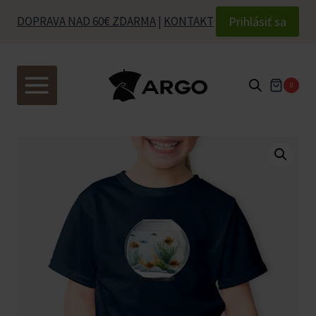
Skip
Prihlásiť sa
DOPRAVA NAD 60€ ZDARMA
|
KONTAKT
to
content
0