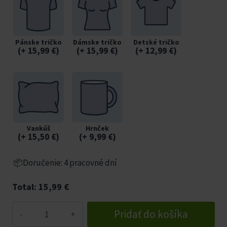
Pánske tričko
Dámske tričko
Detské tričko
(
+ 15,99
€
)
(
+ 15,99
€
)
(
+ 12,99
€
)
Vankúš
Hrnček
(
+ 15,50
€
)
(
+ 9,99
€
)
📦Doručenie: 4 pracovné dní
Total:
15,99
€
množstvo
Pridať do košíka
Vtipné