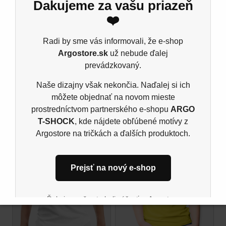
Pánske tričko B&C E190
Ďakujeme za vašu priazeň
Materiál: 185 g/m²
❤️
100% predpraná prstencová bavlna
Radi by sme vás informovali, že e-shop
Ash: 99% bavlna, 1% viskóza, Šport grey: 85%
Argostore.sk
už nebude ďalej
bavlna, 15% viskóza, single jers
prevádzkovaný.
Naše dizajny však nekončia. Naďalej si ich
môžete objednať na novom mieste
Súvisiace produkty
prostredníctvom partnerského e-shopu
ARGO
T-SHOCK
, kde nájdete obľúbené motívy z
Argostore na tričkách a ďalších produktoch.
Prejsť na nový e-shop
Ďakujeme, že ste boli súčasťou Argostore
komunity. Tešíme sa na vás aj naďalej na novom
mieste.