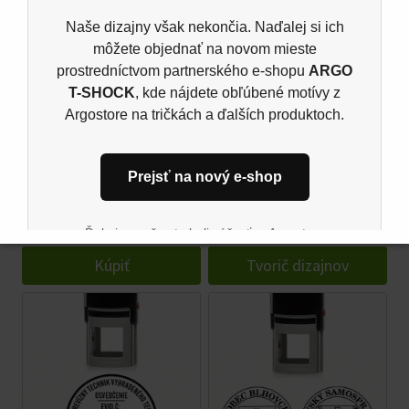
Naše dizajny však nekončia. Naďalej si ich
môžete objednať na novom mieste
prostredníctvom partnerského e-shopu
ARGO
T-SHOCK
, kde nájdete obľúbené motívy z
Argostore na tričkách a ďalších produktoch.
Pečiatka na mieru
Vlastný drevený obal
Prejsť na nový e-shop
Trodat
na mobil
9,00
€
24,00
€
Ďakujeme, že ste boli súčasťou Argostore
komunity. Tešíme sa na vás aj naďalej na novom
Kúpiť
Tvorič dizajnov
mieste.