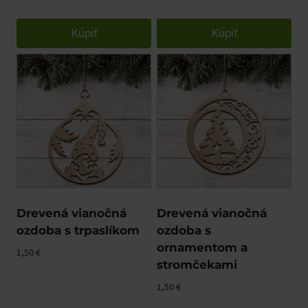
Kúpiť
Kúpiť
Drevená vianočná
Drevená vianočná
ozdoba s trpaslíkom
ozdoba s
ornamentom a
1,50
€
stromčekami
1,50
€