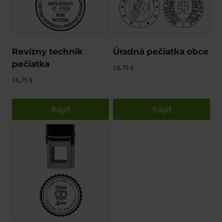
Revízny technik
Úradná pečiatka obce
pečiatka
16,75
€
16,75
€
Kúpiť
Kúpiť