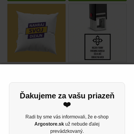
Personalizovaný
Štvorcová pečiatka
vankúš na mieru
Trodat
15,50
€
14,50
€
Ďakujeme za vašu priazeň
❤️
Tvorič dizajnov
Kúpiť
Radi by sme vás informovali, že e-shop
Argostore.sk
už nebude ďalej
prevádzkovaný.