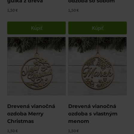
guľka z dreva
odzoba so sobom
1,50
€
1,50
€
Kúpiť
Kúpiť
Drevená vianočná
Drevená vianočná
ozdoba Merry
ozdoba s vlastným
Christmas
menom
1,50
€
1,50
€