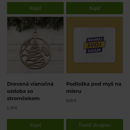
Kúpiť
Kúpiť
Drevená vianočná
Podložka pod myš na
ozdoba so
mieru
stromčekom
8,00
€
1,50
€
Kúpiť
Tvorič dizajnov